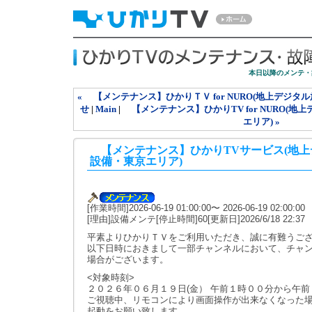
本日以降のメンテ・
« 【メンテナンス】ひかりＴＶ for NURO(地上デジ
せ
|
Main
|
【メンテナンス】ひかりTV for NURO(地
エリア) »
【メンテナンス】ひかりTVサービス(地上
設備・東京エリア)
[作業時間]2026-06-19 01:00:00〜 2026-06-19 02:00:00
[理由]設備メンテ[停止時間]60[更新日]2026/6/18 22:37
平素よりひかりＴＶをご利用いただき、誠に有難うご
以下日時におきまして一部チャンネルにおいて、チャ
場合がございます。
<対象時刻>
２０２６年０６月１９日(金） 午前１時００分から午
ご視聴中、リモコンにより画面操作が出来なくなった
起動をお願い致します。